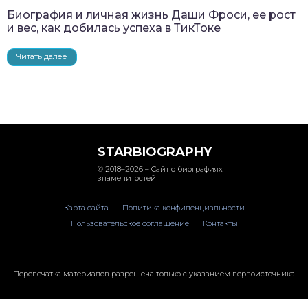
Биография и личная жизнь Даши Фроси, ее рост
и вес, как добилась успеха в ТикТоке
Читать далее
STARBIOGRAPHY
© 2018–2026 – Сайт о биографиях
знаменитостей
Карта сайта
Политика конфиденциальности
Пользовательское соглашение
Контакты
Перепечатка материалов разрешена только с указанием первоисточника