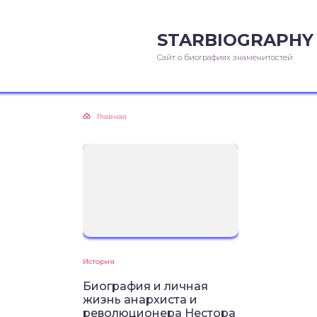
STARBIOGRAPHY
Сайт о биографиях знаменитостей
Главная
История
Биография и личная
жизнь анархиста и
революционера Нестора