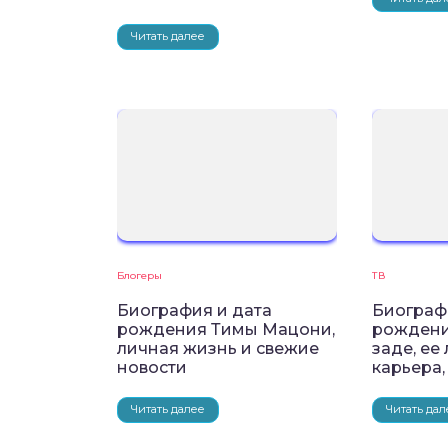
Читать далее
Блогеры
ТВ
Биография и дата
Биограф
рождения Тимы Мацони,
рождени
личная жизнь и свежие
заде, ее
новости
карьера,
Читать далее
Читать дал