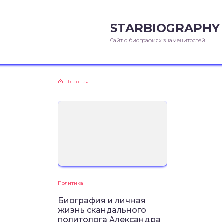
STARBIOGRAPHY
Сайт о биографиях знаменитостей
Главная
Политика
Биография и личная
жизнь скандального
политолога Александра