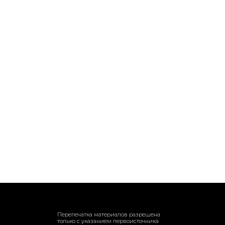
Перепечатка материалов разрешена
только с указанием первоисточника