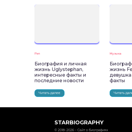
Рэп
Музыка
Биография и личная
Биограф
жизнь Uglystephan,
жизнь Fe
интересные факты и
девушка
последние новости
факты
Читать далее
Читать дал
STARBIOGRAPHY
© 2018–2026 – Сайт о биографиях