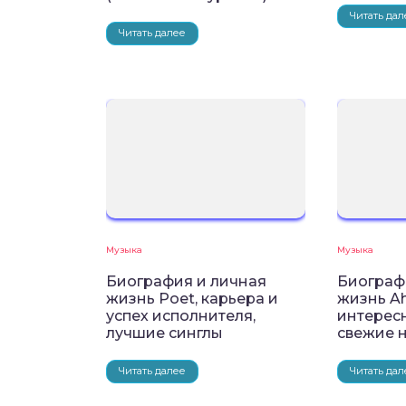
Читать дал
Читать далее
Музыка
Музыка
Биография и личная
Биограф
жизнь Poet, карьера и
жизнь A
успех исполнителя,
интерес
лучшие синглы
свежие 
Читать далее
Читать дал