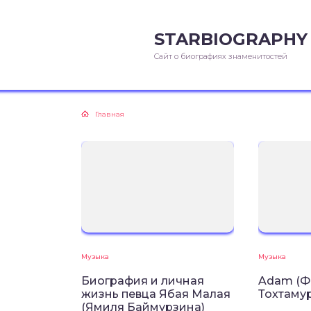
STARBIOGRAPHY
Сайт о биографиях знаменитостей
Главная
Музыка
Музыка
Биография и личная
Adam (Ф
жизнь певца Ябая Малая
Тохтамур
(Ямиля Баймурзина)