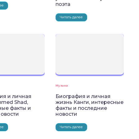
поэта
ее
Читать далее
Музыка
ия и личная
Биография и личная
hmed Shad,
жизнь Канги, интересные
ные факты и
факты и последние
новости
новости
ее
Читать далее