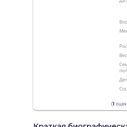
Да
Во
Ме
Рос
Ве
Се
по
Де
Со
(
1
оцен
Краткая биографическа