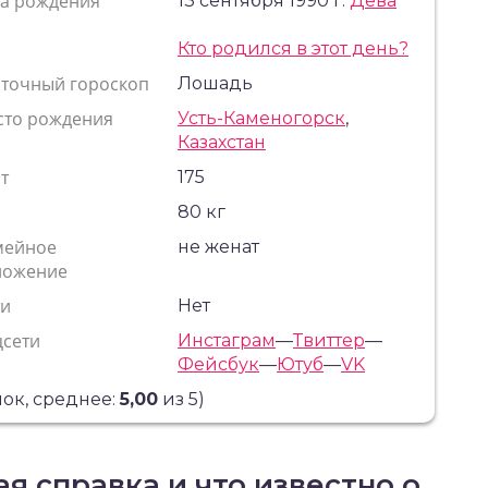
та рождения
13 сентября 1990 г.
Дева
Кто родился в этот день?
сточный гороскоп
Лошадь
сто рождения
Усть-Каменогорск
,
Казахстан
т
175
с
80 кг
мейное
не женат
ложение
ти
Нет
цсети
Инстаграм
—
Твиттер
—
Фейсбук
—
Ютуб
—
VK
ок, среднее:
5,00
из 5)
я справка и что известно о