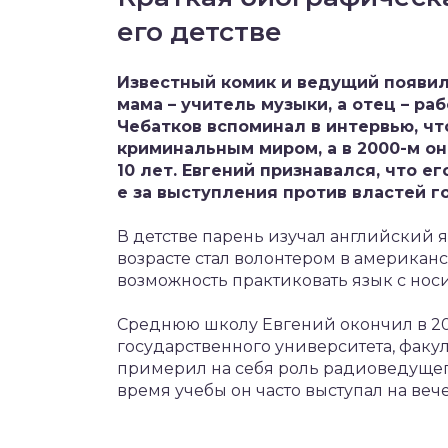
его детстве
Известный комик и ведущий появилс
мама – учитель музыки, а отец – ра
Чебатков вспоминал в интервью, что
криминальным миром, а в 2000-м он
10 лет. Евгений признавался, что е
е за выступления против властей г
В детстве парень изучал английский я
возрасте стал волонтером в американ
возможность практиковать язык с нос
Среднюю школу Евгений окончил в 200
государственного университета, факул
примерил на себя роль радиоведущего
время учебы он часто выступал на веч