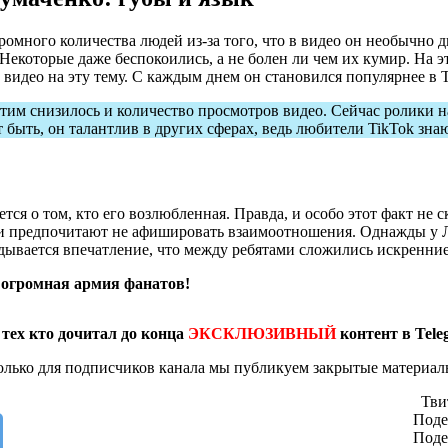
много количества людей из-за того, что в видео он необычно д
 Некоторые даже беспокоились, а не болен ли чем их кумир. На э
видео на эту тему. С каждым днем он становился популярнее в T
тим снизилось и количество просмотров видео. Сейчас ролики н
 быть, он талантлив в других сферах, ведь любители TikTok зна
ется о том, кто его возлюбленная. Правда, и особо этот факт не 
юди предпочитают не афишировать взаимоотношения. Однажды у 
ладывается впечатление, что между ребятами сложились искренн
о огромная армия фанатов!
 тех кто дочитал до конца
ЭКСКЛЮЗИВНЫЙ
контент в Tele
олько для подписчиков канала мы публикуем закрытые материал
Тви
Поде
Поде