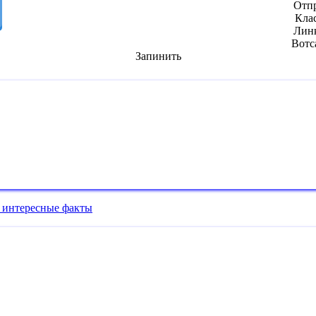
Отп
Кла
Лин
Вотс
Запинить
и интересные факты