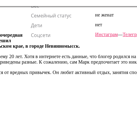
Вес
—
Семейный статус
не женат
Дети
нет
Соцсети
Инстаграм
—
Телег
 очередная
решил
ьском крае, в городе Невинномысск.
му 20 лет. Хотя в интернете есть данные, что блогер родился на т
приведены разные. К сожалению, сам Марк предпочитает это ник
ься от вредных привычек. Он любит активный отдых, занятия спо