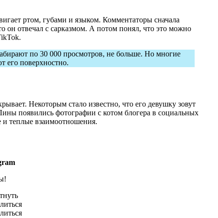
вигает ртом, губами и языком. Комментаторы сначала
то он отвечал с сарказмом. А потом понял, что это можно
ikTok.
абирают по 30 000 просмотров, не больше. Но многие
ют его поверхностно.
скрывает. Некоторым стало известно, что его девушку зовут
Лины появились фотографии с котом блогера в социальных
ие и теплые взаимоотношения.
gram
ы!
тнуть
литься
литься