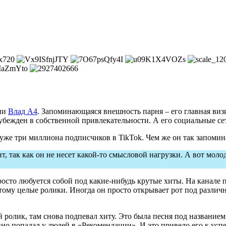
ени
Влад A4
. Запоминающаяся внешность парня – его главная виз
к убежден в собственной привлекательности. А его социальные 
 уже три миллиона подписчиков в TikTok. Чем же он так запомин
нт, так как он не несет какой-то смысловой нагрузки. А вот мол
 просто любуется собой под какие-нибудь крутые хиты. На канал
этому целые ролики. Иногда он просто открывает рот под различ
 ролик, там снова подпевал хиту. Это была песня под названием
о попадал у людей в «Рекомендации». И это привело его к успе