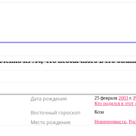
енко из А4, что необычного в его облик
Карьера
блогер
Дата рождения
25 февраля
2003
г.
Кто родился в этот 
Восточный гороскоп
Коза
Место рождения
Невинномысск
,
Рос
Рост
178 см