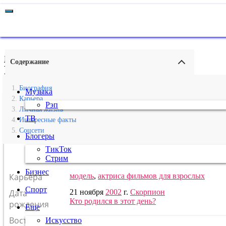
Главная
›
Кино
Содержание
Bri Blossom
Биография
Музыка
Карьера
Рэп
Личная жизнь
ТВ
Интересные факты
Соцсети
Блогеры
ТикТок
Стрим
Бизнес
Карьера
модель
,
актриса фильмов для взрослых
Спорт
Дата
21 ноября
2002
г.
Скорпион
Кто родился в этот день?
рождения
Еще
Восточный
Лошадь
Искусство