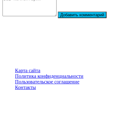
Добавить комментарий
StarBiography
© 2018–2026 – Сайт о биографиях знаменитостей
Карта сайта
Политика конфиденциальности
Пользовательское соглашение
Контакты
Перепечатка материалов разрешена только с указанием
первоисточника