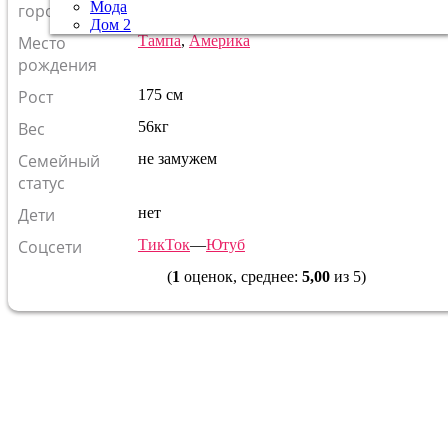
Мода
гороскоп
Дом 2
Место
Тампа
,
Америка
рождения
Рост
175 см
Вес
56кг
Семейный
не замужем
статус
Дети
нет
Соцсети
ТикТок
—
Ютуб
(
1
оценок, среднее:
5,00
из 5)