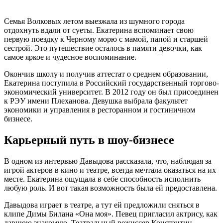
Семья Волковых летом выезжала из шумного города
отдохнуть вдали от суеты. Екатерина вспоминает свою
первую поездку к Черному морю с мамой, папой и старшей
сестрой. Это путешествие осталось в памяти девочки, как
самое яркое и чудесное воспоминание.
Окончив школу и получив аттестат о среднем образовании,
Екатерина поступила в Российский государственный торгово-
экономический университет. В 2012 году он был присоединен
к РЭУ имени Плеханова. Девушка выбрала факультет
экономики и управления в ресторанном и гостиничном
бизнесе.
Карьерный путь в шоу-бизнесе
В одном из интервью Давыдова рассказала, что, наблюдая за
игрой актеров в кино и театре, всегда мечтала оказаться на их
месте. Екатерина ощущала в себе способность исполнить
любую роль. И вот такая возможность была ей предоставлена.
Давыдова играет в театре, а тут ей предложили сняться в
клипе Димы Билана «Она моя». Певец пригласил актрису, как
давнюю знакомую. Театральный режиссер Константин