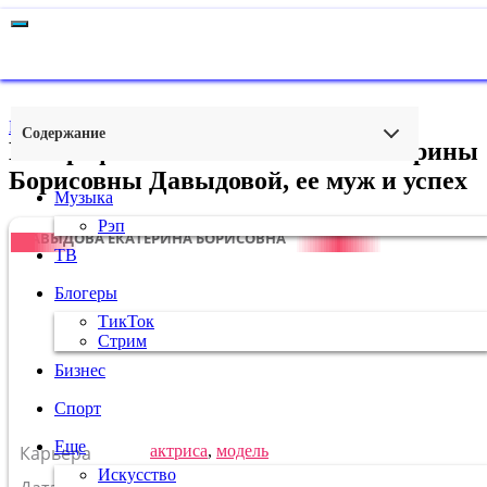
Главная
›
Кино
Содержание
Биография и личная жизнь Екатерины
Борисовны Давыдовой, ее муж и успех
Музыка
Рэп
ДАВЫДОВА ЕКАТЕРИНА БОРИСОВНА
ТВ
Блогеры
ТикТок
Стрим
Бизнес
Спорт
Еще
Карьера
актриса
,
модель
Искусство
8 августа
1985
г.
Лев