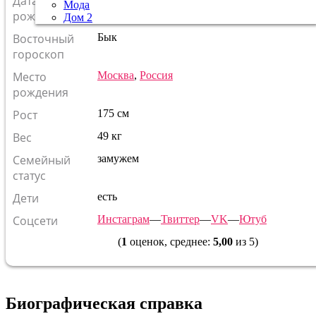
Дата
Мода
Кто родился в этот день?
рождения
Дом 2
Восточный
Бык
гороскоп
Место
Москва
,
Россия
рождения
Рост
175 см
Вес
49 кг
Семейный
замужем
статус
Дети
есть
Соцсети
Инстаграм
—
Твиттер
—
VK
—
Ютуб
(
1
оценок, среднее:
5,00
из 5)
Биографическая справка