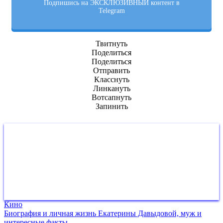
Подпишись на ЭКСКЛЮЗИВНЫЙ контент в
Telegram
Твитнуть
Поделиться
Поделиться
Отправить
Класснуть
Линкануть
Вотсапнуть
Запинить
Кино
Биография и личная жизнь Екатерины Давыдовой, муж и
интересные факты