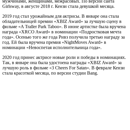
мужчинами, женщинами, межрасовых. По версии сайта
Girlsway, в августе 2018 г. Кензи стала девушкой месяца.
2019 год стал урожайным для актрисы. В январе она стала
обладательницей премии «XBIZ Award» за лучшую сцену в
фильме «A Traller Park Taboo». В июне артистке была вручена
награда «XRCO Award» в номинации «Подростковая мечта
года». Осенью того же года Ривз получила третью награду за
год. Ей была вручена премия «NightMoves Award» в
номинации «Невоспетая исполнительница года».
2020 год принес актрисе новые роли и победы в номинациях.
Так, в январе она была удостоена награды «XBIZ Award» за
лучшую роль в фильме «3 Cheers For Satan». В феврале Кензи
стала красоткой месяца, по версии студии Bang.