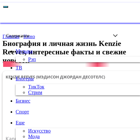
Содержание
Главная
›
Кино
Биография и личная жизнь Kenzie
Reeves, интересные факты и свежие
Музыка
новости
Рэп
ТВ
KENZIE REEVES (МЭДИСОН ДЖОРДАН ДЕСОТЕЛС)
Блогеры
ТикТок
Стрим
Бизнес
Спорт
Еще
Искусство
Мода
Карьера
актриса фильмов для взрослых