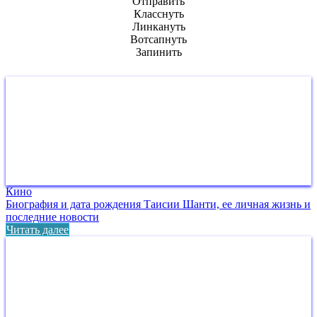
Отправить
Класснуть
Линкануть
Вотсапнуть
Запинить
Кино
Биография и дата рождения Таисии Шанти, ее личная жизнь и
последние новости
Читать далее