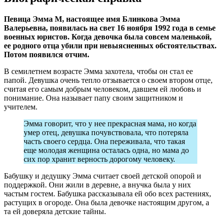
Певица Эмма М, настоящее имя Блинкова Эмма
Валерьевна, появилась на свет 16 ноября 1992 года в семье
военных юристов. Когда девочка была совсем маленькой,
ее родного отца убили при невыясненных обстоятельствах.
Потом появился отчим.
В семилетнем возрасте Эмма захотела, чтобы он стал ее
папой. Девушка очень тепло отзывается о своем втором отце,
считая его самым добрым человеком, давшем ей любовь и
понимание. Она называет папу своим защитником и
учителем.
Эмма говорит, что у нее прекрасная мама, но когда
умер отец, девушка почувствовала, что потеряла
часть своего сердца. Она переживала, что такая
еще молодая женщина осталась одна, но мама до
сих пор хранит верность дорогому человеку.
Бабушку и дедушку Эмма считает своей детской опорой и
поддержкой. Они жили в деревне, а внучка была у них
частым гостем. Бабушка рассказывала ей обо всех растениях,
растущих в огороде. Она была девочке настоящим другом, а
та ей доверяла детские тайны.