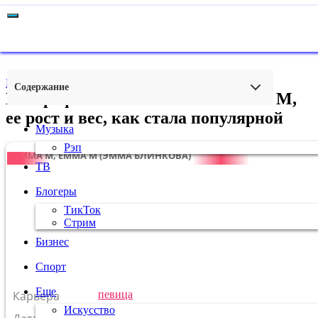
Главная
›
Музыка
Содержание
Биография и личная жизнь Эммы М,
ее рост и вес, как стала популярной
Музыка
Рэп
ЭММА М, EMMA M (ЭММА БЛИНКОВА)
ТВ
Блогеры
ТикТок
Стрим
Бизнес
Спорт
Еще
Карьера
певица
Искусство
16 ноября
1992
г.
Скорпион