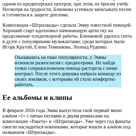
одним из продюсерских центров, при этом, не бросив учебу.
Несмотря на трудности, Блинкова успевала записывать песни
и готовиться к защите диплома.
Композиция «Штрихкоды» сделала Эмму известной певицей.
Хороший старт вдохновил начинающую артистку на
продолжение плодотворной работы. Блинковой удалось спеть
в дуэте с популярными музыкантами, среди которых были
Игорь Крутой, Елена Темникова, Леонид Руденко.
Оказавшись на пике популярности, у Эммы
возникли разногласия с продюсерами. Не найдя
точки соприкосновения певица расторгла с ними
контракт. После этого девушка набрала команду из
своих земляков, с которыми ей стало комфортно
работать.
Ее альбомы и клипы
В феврале 2016 года Эмма выпустила свой первый мини
альбом «1» с пятью песнями и двумя ремиксами на
композиции «Ракета» и «Штрихкоды». Уже через год фанаты
смогли насладиться новинками, которые вошли в альбом под
названием «Штрихкоды».