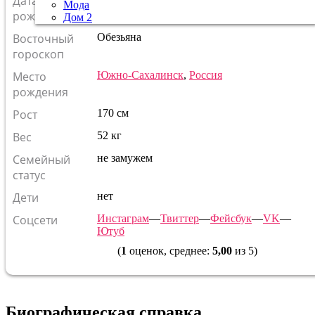
Дата
Мода
Кто родился в этот день?
рождения
Дом 2
Восточный
Обезьяна
гороскоп
Место
Южно-Сахалинск
,
Россия
рождения
Рост
170 см
Вес
52 кг
Семейный
не замужем
статус
Дети
нет
Соцсети
Инстаграм
—
Твиттер
—
Фейсбук
—
VK
—
Ютуб
(
1
оценок, среднее:
5,00
из 5)
Биографическая справка