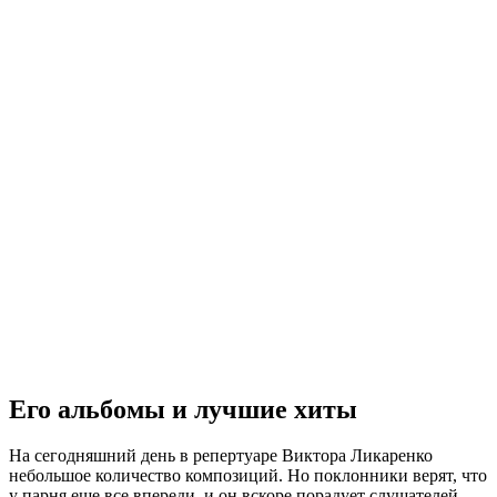
Его альбомы и лучшие хиты
На сегодняшний день в репертуаре Виктора Ликаренко
небольшое количество композиций. Но поклонники верят, что
у парня еще все впереди, и он вскоре порадует слушателей