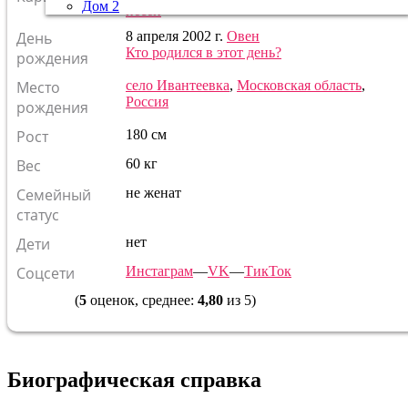
Дом 2
песен
День
8 апреля 2002 г.
Овен
Кто родился в этот день?
рождения
Место
село Ивантеевка
,
Московская область
,
Россия
рождения
Рост
180 см
Вес
60 кг
Семейный
не женат
статус
Дети
нет
Соцсети
Инстаграм
—
VK
—
ТикТок
(
5
оценок, среднее:
4,80
из 5)
Биографическая справка