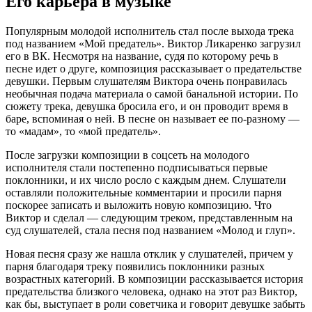
Его карьера в музыке
Популярным молодой исполнитель стал после выхода трека
под названием «Мой предатель». Виктор Ликаренко загрузил
его в ВК. Несмотря на название, судя по которому речь в
песне идет о друге, композиция рассказывает о предательстве
девушки. Первым слушателям Виктора очень понравилась
необычная подача материала о самой банальной истории. По
сюжету трека, девушка бросила его, и он проводит время в
баре, вспоминая о ней. В песне он называет ее по-разному —
то «мадам», то «мой предатель».
После загрузки композиции в соцсеть на молодого
исполнителя стали постепенно подписываться первые
поклонники, и их число росло с каждым днем. Слушатели
оставляли положительные комментарии и просили парня
поскорее записать и выложить новую композицию. Что
Виктор и сделал — следующим треком, представленным на
суд слушателей, стала песня под названием «Молод и глуп».
Новая песня сразу же нашла отклик у слушателей, причем у
парня благодаря треку появились поклонники разных
возрастных категорий. В композиции рассказывается история
предательства близкого человека, однако на этот раз Виктор,
как бы, выступает в роли советчика и говорит девушке забыть