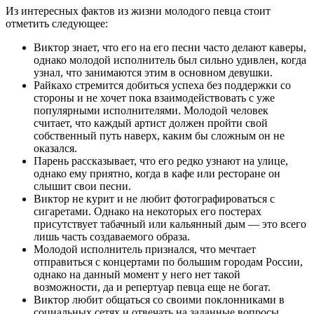
Из интересных фактов из жизни молодого певца стоит
отметить следующее:
Виктор знает, что его на его песни часто делают каверы,
однако молодой исполнитель был сильно удивлен, когда
узнал, что занимаются этим в основном девушки.
Райкахо стремится добиться успеха без поддержки со
стороны и не хочет пока взаимодействовать с уже
популярными исполнителями. Молодой человек
считает, что каждый артист должен пройти свой
собственный путь наверх, каким бы сложным он не
оказался.
Парень рассказывает, что его редко узнают на улице,
однако ему приятно, когда в кафе или ресторане он
слышит свои песни.
Виктор не курит и не любит фотографироваться с
сигаретами. Однако на некоторых его постерах
присутствует табачный или кальянный дым — это всего
лишь часть создаваемого образа.
Молодой исполнитель признался, что мечтает
отправиться с концертами по большим городам России,
однако на данный момент у него нет такой
возможности, да и репертуар певца еще не богат.
Виктор любит общаться со своими поклонниками в
социальных сетях и отвечать на заданные вопросы.