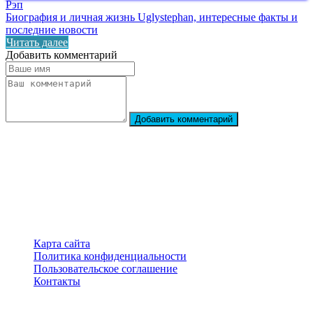
Рэп
Биография и личная жизнь Uglystephan, интересные факты и
последние новости
Читать далее
Добавить комментарий
Добавить комментарий
StarBiography
© 2018–2026 – Сайт о биографиях знаменитостей
Карта сайта
Политика конфиденциальности
Пользовательское соглашение
Контакты
Перепечатка материалов разрешена только с указанием