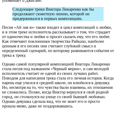
упоминает о Джигане.
Следующие треки Виктора Ликаренко как бы
продолжают сюжетную линию, которой он
придерживался в первых композициях.
Песня «Ай лав ю» также входит в цикл композиций о любви,
и в этом треке исполнитель рассказывает о том, что страдает
от одиночества и любви и просит сказать ему, что его любят.
Как отмечают поклонники творчества Райкахо, наиболее
ценным в его песнях они считают глубокий смысл и
определенный сценарий, по которому развиваются события от
трека к треку.
Однако самой популярной композицией Виктора Ликаренко
стала песня под названием «Черный мерин», и сам молодой
исполнитель считает ее одной из своих лучших работ.
Поводом для написания трека стала его личная история. Когда
парень еще учился в средней школе, он влюбился в девушку.
Но, несмотря на то, что чувства были взаимны, их отношения
не сложились. Позже, когда Виктор вернулся в свой родной
город, он столкнулся на улице со своей бывшей любовью.
Однако девушка сделала вид, что не знает его и просто
прошла мимо, даже не поздоровавшись.