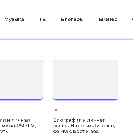
Музыка
ТВ
Блогеры
Бизнес
ТВ
ия и личная
Биография и личная
дмина RSOTM,
жизнь Натальи Литовко,
уть
ее муж, рост и вес