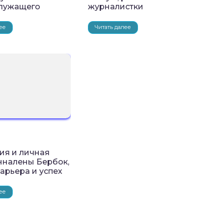
лужащего
журналистки
ее
Читать далее
ия и личная
нналены Бербок,
карьера и успех
ее