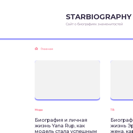
STARBIOGRAPHY
Сайт о биографиях знаменитостей
Главная
Мода
ТВ
Биография и личная
Биограф
жизнь Yana Rup, как
жизнь Эр
модель стала успешным
жена, ка