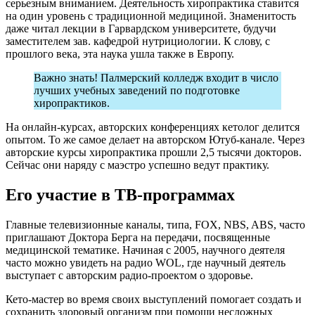
серьезным вниманием. Деятельность хиропрактика ставится
на один уровень с традиционной медициной. Знаменитость
даже читал лекции в Гарвардском университете, будучи
заместителем зав. кафедрой нутрициологии. К слову, с
прошлого века, эта наука ушла также в Европу.
Важно знать! Палмерский колледж входит в число
лучших учебных заведений по подготовке
хиропрактиков.
На онлайн-курсах, авторских конференциях кетолог делится
опытом. То же самое делает на авторском Ютуб-канале. Через
авторские курсы хиропрактика прошли 2,5 тысячи докторов.
Сейчас они наряду с маэстро успешно ведут практику.
Его участие в ТВ-программах
Главные телевизионные каналы, типа, FOX, NBS, ABS, часто
приглашают Доктора Берга на передачи, посвященные
медицинской тематике. Начиная с 2005, научного деятеля
часто можно увидеть на радио WOL, где научный деятель
выступает с авторским радио-проектом о здоровье.
Кето-мастер во время своих выступлений помогает создать и
сохранить здоровый организм при помощи несложных