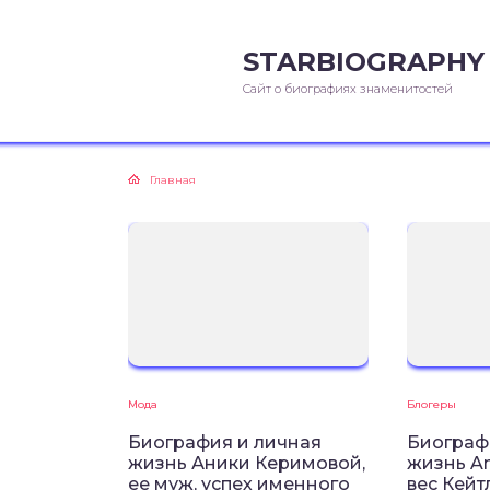
STARBIOGRAPHY
Сайт о биографиях знаменитостей
Главная
Мода
Блогеры
Биография и личная
Биограф
жизнь Аники Керимовой,
жизнь Am
ее муж, успех именного
вес Кейт