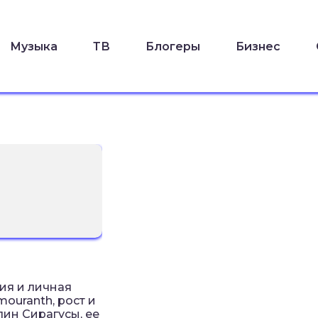
Музыка
ТВ
Блогеры
Бизнес
ия и личная
ouranth, рост и
лин Сирагусы, ее