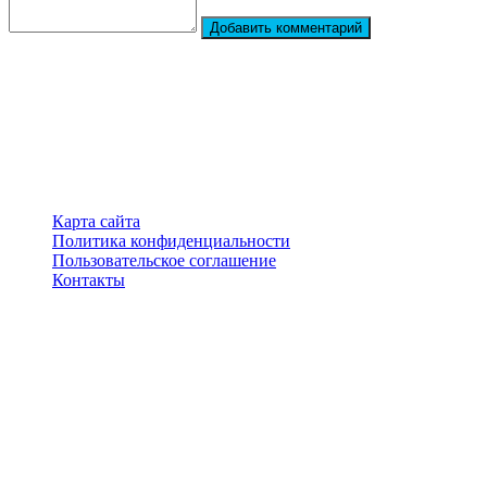
Добавить комментарий
StarBiography
© 2018–2026 – Сайт о биографиях знаменитостей
Карта сайта
Политика конфиденциальности
Пользовательское соглашение
Контакты
Перепечатка материалов разрешена только с указанием
первоисточника