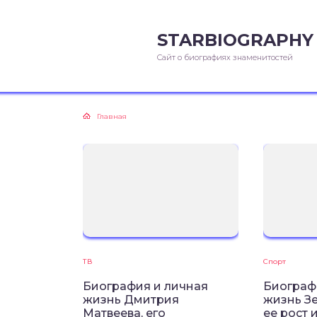
STARBIOGRAPHY
Сайт о биографиях знаменитостей
Главная
ТВ
Спорт
Биография и личная
Биограф
жизнь Дмитрия
жизнь З
Матвеева, его
ее рост и