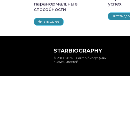
паранормальные
успех
способности
Читать дал
Читать далее
STARBIOGRAPHY
© 2018–2026 – Сайт о биографиях
знаменитостей