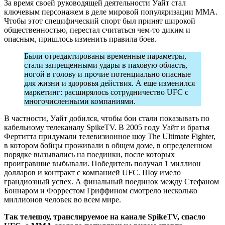
За время своей руководящей деятельности Уайт стал
ключевым персонажем в деле мировой популяризации ММА.
Чтобы этот специфический спорт был принят широкой
общественностью, перестал считаться чем-то диким и
опасным, пришлось изменить правила боев.
Были отредактированы временные параметры,
стали запрещенными удары в паховую область,
ногой в голову и прочие потенциально опасные
для жизни и здоровья действия. А еще изменился
маркетинг: расширялось сотрудничество UFC с
многочисленными компаниями.
В частности, Уайт добился, чтобы бои стали показывать по
кабельному телеканалу SpikeTV. В 2005 году Уайт и братья
Фертитта придумали телевизионное шоу The Ultimate Fighter,
в котором бойцы проживали в общем доме, в определенном
порядке вызывались на поединки, после которых
проигравшие выбывали. Победитель получал 1 миллион
долларов и контракт с компанией UFC. Шоу имело
грандиозный успех. А финальный поединок между Стефаном
Боннаром и Форрестом Гриффином смотрело несколько
миллионов человек во всем мире.
Так телешоу, транслируемое на канале
SpikeTV
, спасло