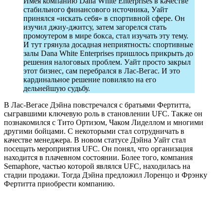
Имея компанию Dana White Enterprises в качестве
стабильного финансового источника, Уайт
принялся «искать себя» в спортивной сфере. Он
изучил джиу-джитсу, затем загорелся стать
промоутером в мире бокса, стал изучать эту тему.
И тут грянула досадная неприятность: спортивные
залы Dana White Enterprises пришлось прикрыть до
решения налоговых проблем. Уайт просто закрыл
этот бизнес, сам перебрался в Лас-Вегас. И это
кардинальное решение повиляло на его
дельнейшую судьбу.
В Лас-Вегасе Дэйна повстречался с братьями Фертитта,
сыгравшими ключевую роль в становлении UFC. Также он
познакомился с Тито Ортизом, Чаком Лиделлом и многими
другими бойцами. С некоторыми стал сотрудничать в
качестве менеджера. В новом статусе Дэйна Уайт стал
посещать мероприятия UFC. Он понял, что организация
находится в плачевном состоянии. Более того, компания
Semaphore, частью которой являлся UFC, находилась на
стадии продажи. Тогда Дэйна предложил Лоренцо и Фрэнку
Фертитта приобрести компанию.