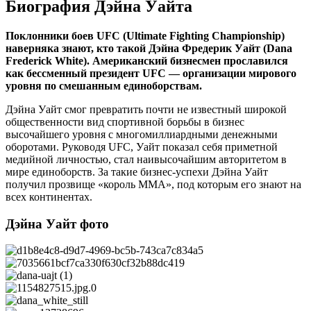
Биография Дэйна Уайта
Поклонники боев
UFC
(
Ultimate
Fighting
Championship
)
наверняка знают, кто такой Дэйна Фредерик Уайт (
Dana
Frederick
White
). Американский бизнесмен прославился
как бессменный президент
UFC
— организации мирового
уровня по смешанным единоборствам.
Дэйна Уайт смог превратить почти не известный широкой
общественности вид спортивной борьбы в бизнес
высочайшего уровня с многомиллиардными денежными
оборотами. Руководя UFC, Уайт показал себя приметной
медийной личностью, стал наивысочайшим авторитетом в
мире единоборств. За такие бизнес-успехи Дэйна Уайт
получил прозвище «король ММА», под которым его знают на
всех континентах.
Дэйна Уайт фото