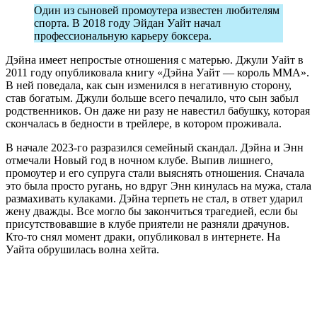
Один из сыновей промоутера известен любителям
спорта. В 2018 году Эйдан Уайт начал
профессиональную карьеру боксера.
Дэйна имеет непростые отношения с матерью. Джули Уайт в
2011 году опубликовала книгу «Дэйна Уайт — король ММА».
В ней поведала, как сын изменился в негативную сторону,
став богатым. Джули больше всего печалило, что сын забыл
родственников. Он даже ни разу не навестил бабушку, которая
скончалась в бедности в трейлере, в котором проживала.
В начале 2023-го разразился семейный скандал. Дэйна и Энн
отмечали Новый год в ночном клубе. Выпив лишнего,
промоутер и его супруга стали выяснять отношения. Сначала
это была просто ругань, но вдруг Энн кинулась на мужа, стала
размахивать кулаками. Дэйна терпеть не стал, в ответ ударил
жену дважды. Все могло бы закончиться трагедией, если бы
присутствовавшие в клубе приятели не разняли драчунов.
Кто-то снял момент драки, опубликовал в интернете. На
Уайта обрушилась волна хейта.