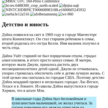
Детство и юность
Дэйна появился на свет в 1969 году в городе Манчестере
штата Коннектикут. Он стал старшим ребенком в семье,
второй родилась его сестра Келли. Имя мальчик получил в
честь отца.
Дайна Уайт старший не был порядочным отцом, страдал
алкоголизмом, в итоге просто кинул семью. И матери,
которую звали Джули, пришлось растить двух
несовершеннолетних детей одной. Джули не отчаивалась,
упорно стремилась обеспечить себе и детям лучшую жизнь. С
этой целью она скиталась по городам США. Поэтому детство
Дэйна младший провел в нескольких городах: Лас-Вегасе,
Техасе и в Леванте. Из школы Дэйна выпустился в городе
Хермон, что в штате Мэн.
В школьные годы Дэйна был беспокойным и
хулиганистым мальчишкой, не желал учиться. За
плохое поведение его дважды отчисляли из