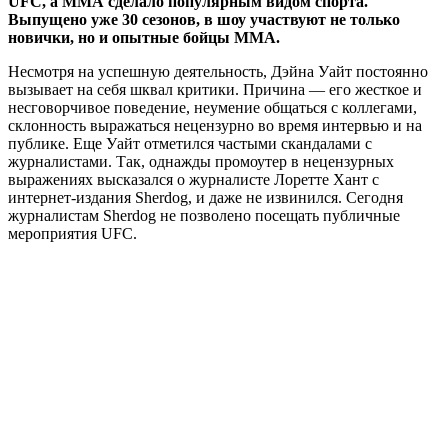
UFC
, а ММА сделало популярным видом спорта.
Выпущено уже 30 сезонов, в шоу участвуют не только
новички, но и опытные бойцы ММА.
Несмотря на успешную деятельность, Дэйна Уайт постоянно
вызывает на себя шквал критики. Причина — его жесткое и
несговорчивое поведение, неумение общаться с коллегами,
склонность выражаться нецензурно во время интервью и на
публике. Еще Уайт отметился частыми скандалами с
журналистами. Так, однажды промоутер в нецензурных
выражениях высказался о журналисте Лоретте Хант с
интернет-издания Sherdog, и даже не извинился. Сегодня
журналистам Sherdog не позволено посещать публичные
мероприятия UFC.