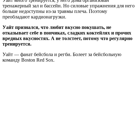
Уайт много тренируется, у него дома организован
тренажерный зал и бассейн. Но силовые упражнения для него
больше недоступны из-за травмы плеча. Поэтому
преобладают кардионагрузки.
Уайт признался, что любит вкусно покушать, не
отказывает себе в пончиках, сладких коктейлях и прочих
вредных вкусностях. А не толстеет, потому что регулярно
тренируется.
Уайт — фанат бейсбола и регби. Болеет за бейсбольную
команду Boston Red Sox.