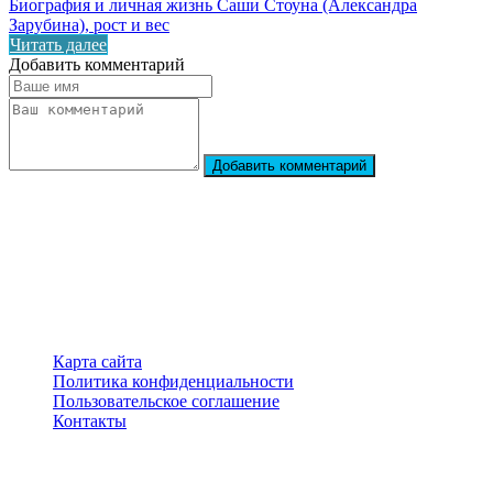
Биография и личная жизнь Саши Стоуна (Александра
Зарубина), рост и вес
Читать далее
Добавить комментарий
Добавить комментарий
StarBiography
© 2018–2026 – Сайт о биографиях знаменитостей
Карта сайта
Политика конфиденциальности
Пользовательское соглашение
Контакты
Перепечатка материалов разрешена только с указанием
первоисточника