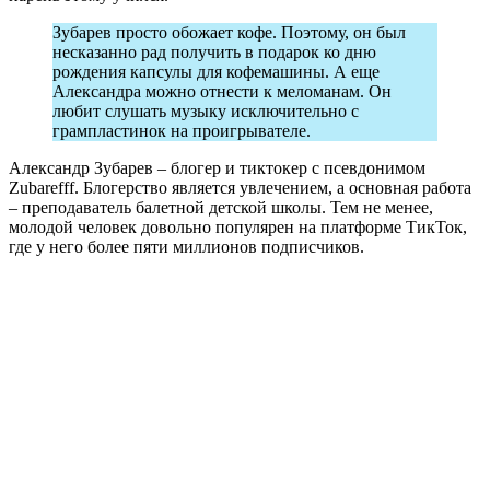
Зубарев просто обожает кофе. Поэтому, он был
несказанно рад получить в подарок ко дню
рождения капсулы для кофемашины. А еще
Александра можно отнести к меломанам. Он
любит слушать музыку исключительно с
грампластинок на проигрывателе.
Александр Зубарев ‒ блогер и тиктокер с псевдонимом
Zubarefff. Блогерство является увлечением, а основная работа
‒ преподаватель балетной детской школы. Тем не менее,
молодой человек довольно популярен на платформе ТикТок,
где у него более пяти миллионов подписчиков.