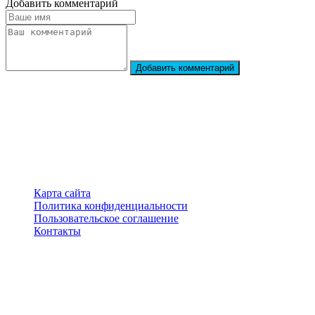
Добавить комментарий
Добавить комментарий
StarBiography
© 2018–2026 – Сайт о биографиях знаменитостей
Карта сайта
Политика конфиденциальности
Пользовательское соглашение
Контакты
Перепечатка материалов разрешена только с указанием
первоисточника