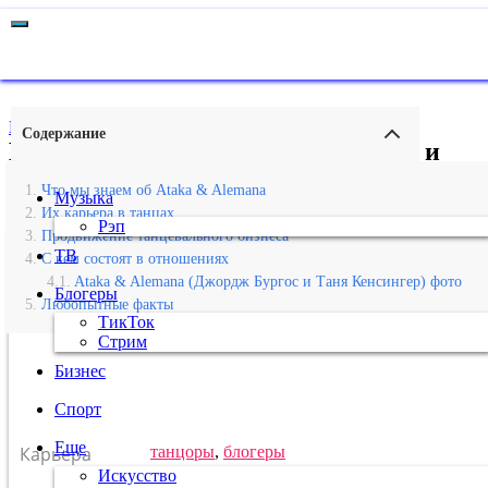
Главная
›
Искусство
Содержание
Биография и личная жизнь Атаки и
Алемана, карьера и успех танцоров
Что мы знаем об Ataka & Alemana
Музыка
Их карьера в танцах
Рэп
Продвижение танцевального бизнеса
ATAKA & ALEMANA (ДЖОРДЖ БУРГОС И ТАНЯ КЕНСИНГЕР)
ТВ
С кем состоят в отношениях
Ataka & Alemana (Джордж Бургос и Таня Кенсингер) фото
Блогеры
Любопытные факты
ТикТок
Стрим
Бизнес
Спорт
Еще
Карьера
танцоры
,
блогеры
Искусство