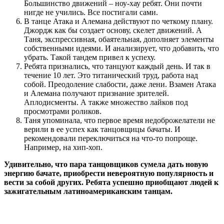
Большинство движений – ноу-хау ребят. Они почти
нигде не учились. Все постигали сами.
В танце Атака и Алемана действуют по четкому плану.
Джордж как бы создает основу, скелет движений. А
Таня, экспрессивная, обаятельная, дополняет элементы
собственными идеями. И анализирует, что добавить, что
убрать. Такой тандем привел к успеху.
Ребята признались, что танцуют каждый день. И так в
течение 10 лет. Это титанический труд, работа над
собой. Преодоление слабости, даже лени. Взамен Атака
и Алемана получают признание зрителей.
Аплодисменты. А также множество лайков под
просмотрами роликов.
Таня упоминала, что первое время недоброжелатели не
верили в ее успех как танцовщицы бачаты. И
рекомендовали переключиться на что-то попроще.
Например, на хип-хоп.
Удивительно, что пара танцовщиков сумела дать новую
энергию бачате, приобрести невероятную популярность и
вести за собой других. Ребята успешно приобщают людей к
зажигательным латиноамериканским танцам.