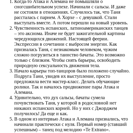
Когда-то Атака и Алемана не помышляли о
сногсшибательном успехе. Начинали с сальсы. И даже
не состояли в отношениях. Случилось так, что Таня
рассталась с парнем. А Хорхе – с девушкой. Стали
выступать вместе. А потом перешли на новый уровень.
Чувственность испанских, латиноамериканских танцев
– это аксиома. Иначе не будет зажигательной картины
чередующихся движений. Настоящей феерии.
Экспрессии в сочетании с выбросом энергии. Как
призналась Таня, с незнакомым человеком, чужим
сложно погрузиться в таинство бачаты. Это возможно
только с близким. Чтобы снять барьеры, освободить
природную сексуальность движения тела.
Начало карьеры топ-танцоров было положено случайно.
Подруга Тани, увидев их выступление, просто
предложила вести мастер-класс. Делать обучающие
ролики. Так и началось продвижение пары Атака и
Алемана.
Удивительно, что дух сальсы, бачаты сумела
почувствовать Таня, у которой в родословной нет
никаких испанских корней. Но у них с Джорджем
получилось! Да еще и как.
В одном из интервью Атака и Алемана признались, что
начинали практически с нуля. Первый номер (ставший
успешным) – танец под мелодию «Te Extrano».