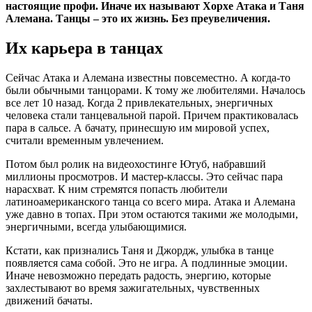
настоящие профи. Иначе их называют Хорхе Атака и Таня
Алемана. Танцы – это их жизнь. Без преувеличения.
Их карьера в танцах
Сейчас Атака и Алемана известны повсеместно. А когда-то
были обычными танцорами. К тому же любителями. Началось
все лет 10 назад. Когда 2 привлекательных, энергичных
человека стали танцевальной парой. Причем практиковалась
пара в сальсе. А бачату, принесшую им мировой успех,
считали временным увлечением.
Потом был ролик на видеохостинге Ютуб, набравший
миллионы просмотров. И мастер-классы. Это сейчас пара
нарасхват. К ним стремятся попасть любители
латиноамериканского танца со всего мира. Атака и Алемана
уже давно в топах. При этом остаются такими же молодыми,
энергичными, всегда улыбающимися.
Кстати, как признались Таня и Джордж, улыбка в танце
появляется сама собой. Это не игра. А подлинные эмоции.
Иначе невозможно передать радость, энергию, которые
захлестывают во время зажигательных, чувственных
движений бачаты.