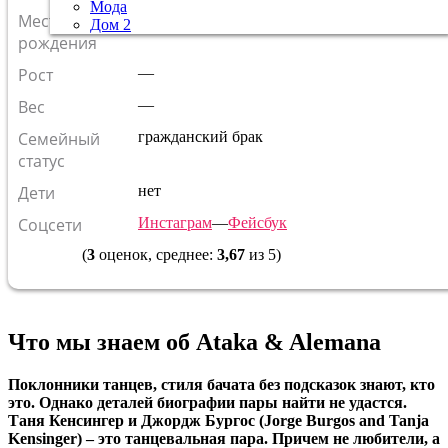
Мода
Место
она –
Германия
, он –
Пуэрто-Рико
Дом 2
рождения
Рост
—
Вес
—
Семейный
гражданский брак
статус
Дети
нет
Соцсети
Инстаграм
—
Фейсбук
(
3
оценок, среднее:
3,67
из 5)
Что мы знаем об Ataka & Alemana
Поклонники танцев, стиля бачата без подсказок знают, кто
это. Однако деталей биографии пары найти не удастся.
Таня Кенсингер и Джордж Бургос (Jorge Burgos and Tanja
Kensinger) – это танцевальная пара. Причем не любители, а