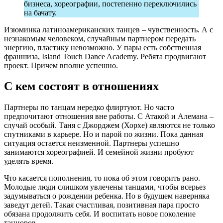
бизнеса, хореографии, постепенно переключились
на бачату.
Изюминка латиноамериканских танцев – чувственность. А с
незнакомым человеком, случайным партнером передать
энергию, пластику невозможно. У пары есть собственная
франшиза, Island Touch Dance Academy. Ребята продвигают
проект. Причем вполне успешно.
С кем состоят в отношениях
Партнеры по танцам нередко флиртуют. Но часто
предпочитают отношения вне работы. С Атакой и Алемана –
случай особый. Таня с Джорджем (Хорхе) являются не только
спутниками в карьере. Но и парой по жизни. Пока данная
ситуация остается неизменной. Партнеры успешно
занимаются хореографией. И семейной жизни пробуют
уделять время.
Что касается пополнения, то пока об этом говорить рано.
Молодые люди слишком увлечены танцами, чтобы всерьез
задумываться о рождении ребенка. Но в будущем наверняка
заведут детей. Такая счастливая, позитивная пара просто
обязана продолжить себя. И воспитать новое поколение
танцоров.