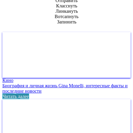
Отправить
Класснуть
Линкануть
Вотсапнуть
Запинить
Кино
Биография и личная жизнь Gina Monelli, интересные факты и
последние новости
Читать далее