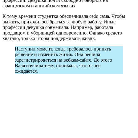
профессии. Девушка почти свободно говорила на
французском и английском языках.
К тому времени студентка обеспечивала себя сама. Чтобы
выжить, приходилось браться за любую работу. Иные
профессии девушка совмещала. Например, работала
продавцом и уборщицей одновременно. Однако средств
хватало, только чтобы поддерживать жизнь.
Наступил момент, когда требовалось принять
решение и изменить жизнь. Она решила
зарегистрироваться на вебкам-сайте. До этого
Валя изучила тему, понимала, что от нее
ожидается.