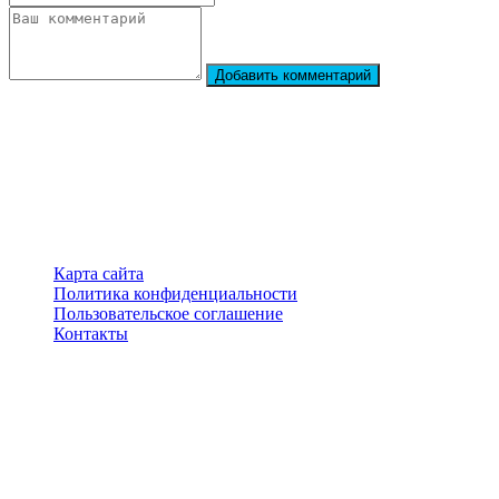
Добавить комментарий
StarBiography
© 2018–2026 – Сайт о биографиях знаменитостей
Карта сайта
Политика конфиденциальности
Пользовательское соглашение
Контакты
Перепечатка материалов разрешена только с указанием
первоисточника