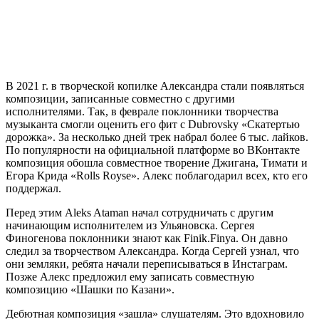
В 2021 г. в творческой копилке Александра стали появляться
композиции, записанные совместно с другими
исполнителями. Так, в феврале поклонники творчества
музыканта смогли оценить его фит с Dubrovsky «Скатертью
дорожка». За несколько дней трек набрал более 6 тыс. лайков.
По популярности на официальной платформе во ВКонтакте
композиция обошла совместное творение Джигана, Тимати и
Егора Крида «Rolls Royse». Алекс поблагодарил всех, кто его
поддержал.
Перед этим Aleks Ataman начал сотрудничать с другим
начинающим исполнителем из Ульяновска. Сергея
Финогенова поклонники знают как Finik.Finya. Он давно
следил за творчеством Александра. Когда Сергей узнал, что
они земляки, ребята начали переписываться в Инстаграм.
Позже Алекс предложил ему записать совместную
композицию «Шашки по Казани».
Дебютная композиция «зашла» слушателям. Это вдохновило