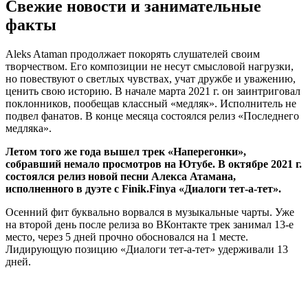
Свежие новости и занимательные
факты
Aleks Ataman продолжает покорять слушателей своим
творчеством. Его композиции не несут смысловой нагрузки,
но повествуют о светлых чувствах, учат дружбе и уважению,
ценить свою историю. В начале марта 2021 г. он заинтриговал
поклонников, пообещав классный «медляк». Исполнитель не
подвел фанатов. В конце месяца состоялся релиз «Последнего
медляка».
Летом того же года вышел трек «Наперегонки»,
собравший немало просмотров на Ютубе. В октябре 2021 г.
состоялся релиз новой песни Алекса Атамана,
исполненного в дуэте с Finik.Finya «Диалоги тет-а-тет».
Осенний фит буквально ворвался в музыкальные чарты. Уже
на второй день после релиза во ВКонтакте трек занимал 13-е
место, через 5 дней прочно обосновался на 1 месте.
Лидирующую позицию «Диалоги тет-а-тет» удерживали 13
дней.