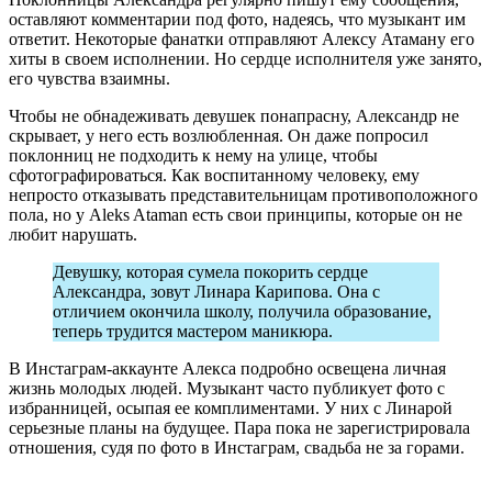
оставляют комментарии под фото, надеясь, что музыкант им
ответит. Некоторые фанатки отправляют Алексу Атаману его
хиты в своем исполнении. Но сердце исполнителя уже занято,
его чувства взаимны.
Чтобы не обнадеживать девушек понапрасну, Александр не
скрывает, у него есть возлюбленная. Он даже попросил
поклонниц не подходить к нему на улице, чтобы
сфотографироваться. Как воспитанному человеку, ему
непросто отказывать представительницам противоположного
пола, но у Aleks Ataman есть свои принципы, которые он не
любит нарушать.
Девушку, которая сумела покорить сердце
Александра, зовут Линара Карипова. Она с
отличием окончила школу, получила образование,
теперь трудится мастером маникюра.
В Инстаграм-аккаунте Алекса подробно освещена личная
жизнь молодых людей. Музыкант часто публикует фото с
избранницей, осыпая ее комплиментами. У них с Линарой
серьезные планы на будущее. Пара пока не зарегистрировала
отношения, судя по фото в Инстаграм, свадьба не за горами.