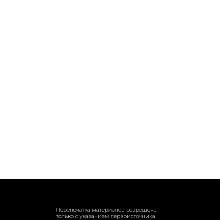
Перепечатка материалов разрешена
только с указанием первоисточника