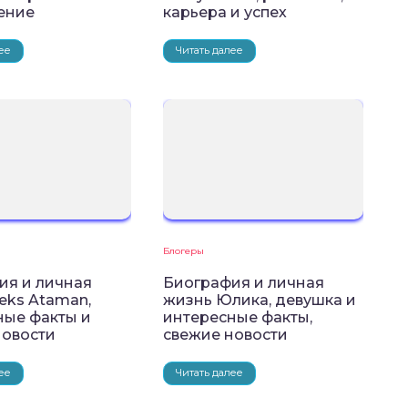
ение
карьера и успех
ее
Читать далее
Блогеры
ия и личная
Биография и личная
eks Ataman,
жизнь Юлика, девушка и
ные факты и
интересные факты,
новости
свежие новости
ее
Читать далее