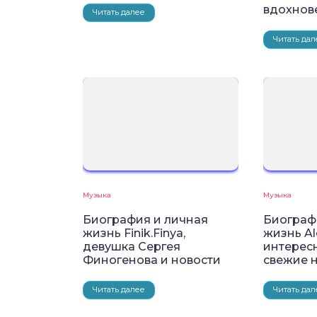
вдохнов
Читать далее
Читать дал
Музыка
Музыка
Биография и личная
Биограф
жизнь Finik.Finya,
жизнь Al
девушка Сергея
интерес
Финогенова и новости
свежие 
Читать далее
Читать дал