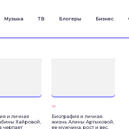
Музыка
ТВ
Блогеры
Бизнес
ТВ
ия и личная
Биография и личная
абины Хайровой,
жизнь Алины Артыковой,
а черпает
ее мужчина, рост и вес,