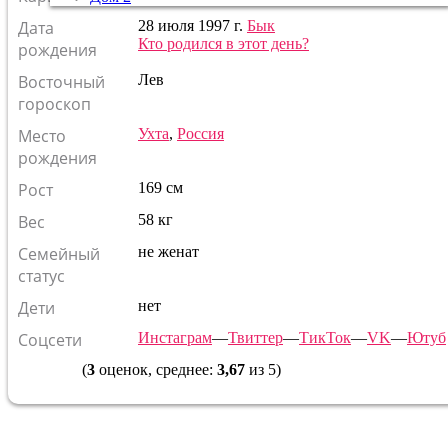
Дата
28 июля 1997 г.
Бык
Кто родился в этот день?
рождения
Восточный
Лев
гороскоп
Место
Ухта
,
Россия
рождения
Рост
169 см
Вес
58 кг
Семейный
не женат
статус
Дети
нет
Соцсети
Инстаграм
—
Твиттер
—
ТикТок
—
VK
—
Ютуб
(
3
оценок, среднее:
3,67
из 5)