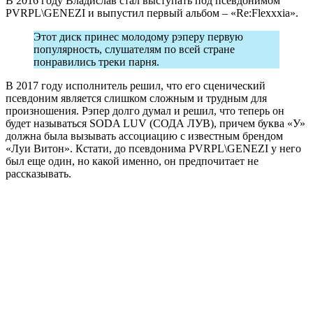
В 2016 году Владислав стал выступать под псевдонимом
PVRPL\GENEZI и выпустил первый альбом – «Re:Flexxxia».
Этот диск принес молодому рэперу первую
популярность, слушателям по всей стране
понравились треки парня.
В 2017 году исполнитель решил, что его сценический
псевдоним является слишком сложным и трудным для
произношения. Рэпер долго думал и решил, что теперь он
будет называться SODA LUV (СОДА ЛУВ), причем буква «У»
должна была вызывать ассоциацию с известным брендом
«Луи Витон». Кстати, до псевдонима PVRPL\GENEZI у него
был еще один, но какой именно, он предпочитает не
рассказывать.