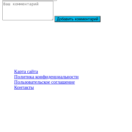
Добавить комментарий
StarBiography
© 2018–2026 – Сайт о биографиях знаменитостей
Карта сайта
Политика конфиденциальности
Пользовательское соглашение
Контакты
Перепечатка материалов разрешена только с указанием
первоисточника