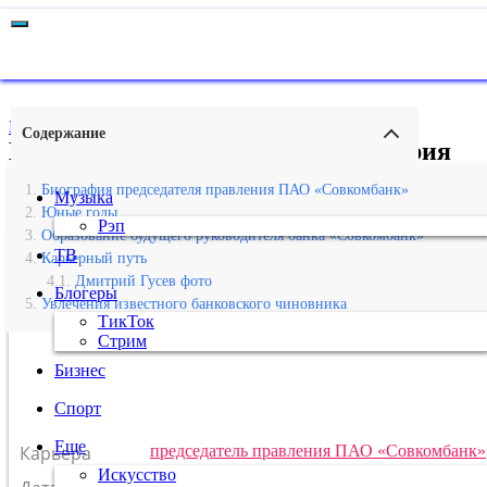
Главная
›
Бизнес
Содержание
Биография и личная жизнь Дмитрия
Гусева, его карьера и успех бизнесмена
Биография председателя правления ПАО «Совкомбанк»
Музыка
Юные годы
Рэп
Образование будущего руководителя банка «Совкомбанк»
ДМИТРИЙ ГУСЕВ
ТВ
Карьерный путь
Дмитрий Гусев фото
Блогеры
Увлечения известного банковского чиновника
ТикТок
Стрим
Бизнес
Спорт
Еще
Карьера
председатель правления ПАО «Совкомбанк»
Искусство
25 января
1976
г.
Водолей