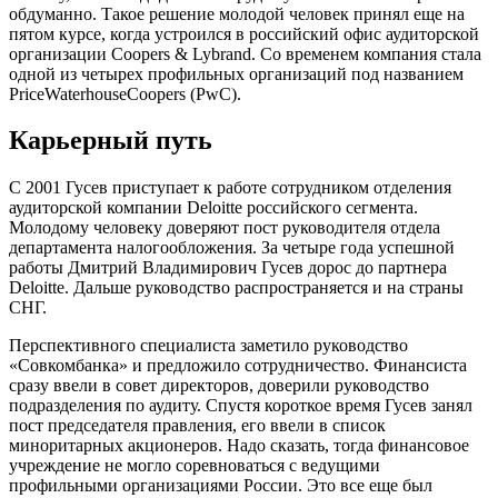
обдуманно. Такое решение молодой человек принял еще на
пятом курсе, когда устроился в российский офис аудиторской
организации Coopers & Lybrand. Со временем компания стала
одной из четырех профильных организаций под названием
PriceWaterhouseCoopers (PwC).
Карьерный путь
С 2001 Гусев приступает к работе сотрудником отделения
аудиторской компании Deloitte российского сегмента.
Молодому человеку доверяют пост руководителя отдела
департамента налогообложения. За четыре года успешной
работы Дмитрий Владимирович Гусев дорос до партнера
Deloitte. Дальше руководство распространяется и на страны
СНГ.
Перспективного специалиста заметило руководство
«Совкомбанка» и предложило сотрудничество. Финансиста
сразу ввели в совет директоров, доверили руководство
подразделения по аудиту. Спустя короткое время Гусев занял
пост председателя правления, его ввели в список
миноритарных акционеров. Надо сказать, тогда финансовое
учреждение не могло соревноваться с ведущими
профильными организациями России. Это все еще был