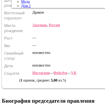
Дата
Мода
Кто родился в этот день?
рождения
Дом 2
Восточный
Дракон
гороскоп
Место
Анадырь
,
Россия
рождения
Рост
—
Вес
—
Семейный
неизвестно
статус
Дети
неизвестно
Соцсети
Инстаграм
—
Фейсбук
—
VK
(
1
оценок, среднее:
5,00
из 5)
Биография председателя правления