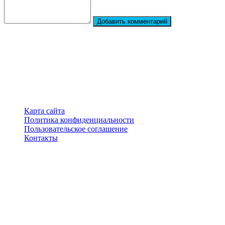
Добавить комментарий
StarBiography
© 2018–2026 – Сайт о биографиях знаменитостей
Карта сайта
Политика конфиденциальности
Пользовательское соглашение
Контакты
Перепечатка материалов разрешена только с указанием
первоисточника