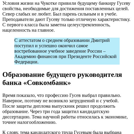
Условия жизни на Чукотке привили будущему банкиру Гусеву
свойства, необходимые для достижения поставленных целей.
Север слабых не любит. Был парень сильным и в учебе.
Преподаватели дают Гусеву только отличную характеристику.
С первого класса была заметна целеустремленность,
нацеленность на главное.
С аттестатом о среднем образовании Дмитрий
поступил и успешно окончил самое
востребованное учебное заведение России –
Академию финансов при Президенте Российской
Федерации.
Образование будущего руководителя
банка «Совкомбанк»
Время показало, что профессию Гусев выбрал правильно.
Наверное, поэтому не возникло затруднений и с учебой.
После защиты диплома выпускник решил продолжить
образование. Через три года защитил кандидатскую
диссертацию. Тема научной работы относилась к экономике,
точнее налогообложению.
К слову, тема кандидатского труда Гусевым была выбрана