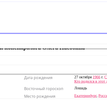
 и конспиролога Олега Насобина
Карьера
бизнесмен
,
конспир
Дата рождения
27 октября
1966
г.
С
Кто родился в этот 
Восточный гороскоп
Лошадь
Место рождения
Екатеринбург
,
Росс
Рост
—