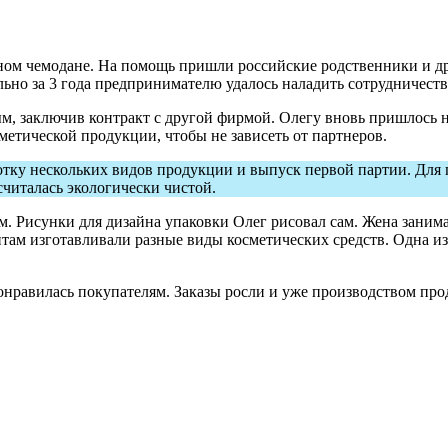
ном чемодане. На помощь пришли российские родственники и дру
льно за 3 года предпринимателю удалось наладить сотрудничест
м, заключив контракт с другой фирмой. Олегу вновь пришлось 
метической продукции, чтобы не зависеть от партнеров.
отку нескольких видов продукции и выпуск первой партии. Для
читалась экологически чистой.
м. Рисунки для дизайна упаковки Олег рисовал сам. Жена заним
там изготавливали разные виды косметических средств. Одна из
онравилась покупателям. Заказы росли и уже производством пр