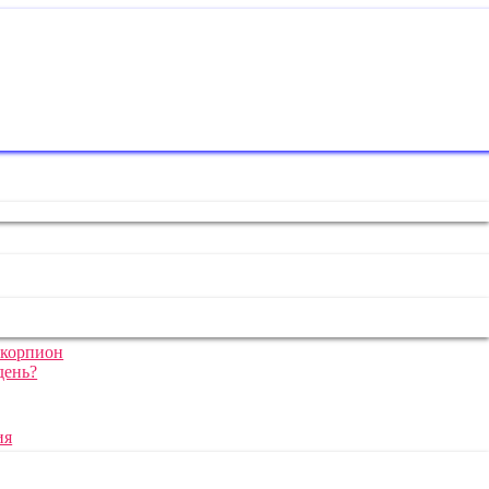
олог
,
блогер
корпион
день?
ия