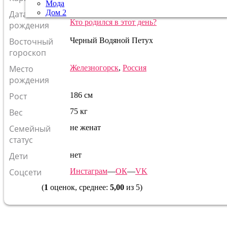
Мода
Дом 2
Дата
8 февраля
1993
г.
Водолей
Кто родился в этот день?
рождения
Восточный
Черный Водяной Петух
гороскоп
Место
Железногорск
,
Россия
рождения
Рост
186 см
Вес
75 кг
Семейный
не женат
статус
Дети
нет
Соцсети
Инстаграм
—
ОК
—
VK
(
1
оценок, среднее:
5,00
из 5)