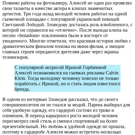
Помимо работы на фотокамеру, Алексей не один раз проявлял
свои таланты в качестве актера в клипах знаменитых
артистов. Три года назад молодой человек работал на одной
съемочной площадке с популярной украинской певицей
Светланой Лободой. Зловедову досталась роль влюбленного, с
которой он справился на «отлично». После выхода клипа на
песню «Instadram» поклонники были в восторге от
увиденного. Многие отметили, что красивая история любви с
драматическим финалом похожа на мини-фильм, а эмоции
главных героев передаются зрителям даже через экраны
телевизоров.
С популярной актрисой Ириной Горбачевой
Алексей познакомился на съемках рекламы Calvin
Klein. Тогда молодому человеку повезло не только
поработать с Ириной, но и стать лицом известного
бренда.
В одном из интервью Зловедов рассказал, что до своего
совершеннолетия он не гнался за модой. Парень выбирал для
себя удобную одежду, его гардероб состоял из трико и
олимпиек. В период карьерного роста молодой человек
пересмотрел свой стиль и сменил спортивный на более
презентабельный. Но любовь к удобной одежде не прошла,
поэтому в гардеробе Алексея можно встретить несколько