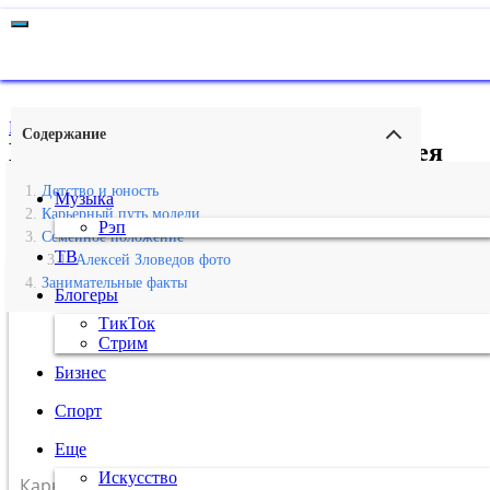
Главная
›
Мода
Содержание
Биография и личная жизнь Алексея
Зловедова, девушка, рост и вес, роман с
Детство и юность
Музыка
Ивлеевой
Карьерный путь модели
Рэп
Семейное положение
ТВ
Алексей Зловедов фото
АЛЕКСЕЙ ЗЛОВЕДОВ
Занимательные факты
Блогеры
ТикТок
Стрим
Бизнес
Спорт
Еще
Искусство
Карьера
модель