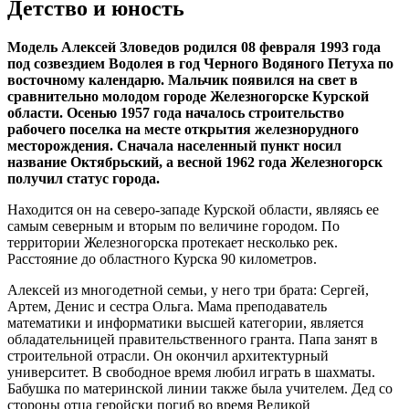
Детство и юность
Модель Алексей Зловедов родился 08 февраля 1993 года
под созвездием Водолея в год Черного Водяного Петуха по
восточному календарю. Мальчик появился на свет в
сравнительно молодом городе Железногорске Курской
области. Осенью 1957 года началось строительство
рабочего поселка на месте открытия железнорудного
месторождения. Сначала населенный пункт носил
название Октябрьский, а весной 1962 года Железногорск
получил статус города.
Находится он на северо-западе Курской области, являясь ее
самым северным и вторым по величине городом. По
территории Железногорска протекает несколько рек.
Расстояние до областного Курска 90 километров.
Алексей из многодетной семьи, у него три брата: Сергей,
Артем, Денис и сестра Ольга. Мама преподаватель
математики и информатики высшей категории, является
обладательницей правительственного гранта. Папа занят в
строительной отрасли. Он окончил архитектурный
университет. В свободное время любил играть в шахматы.
Бабушка по материнской линии также была учителем. Дед со
стороны отца геройски погиб во время Великой