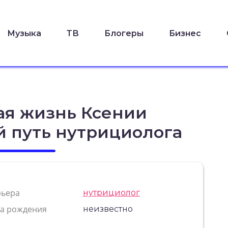
Музыка
ТВ
Блогеры
Бизнес
ая жизнь Ксении
й путь нутрициолога
рьера
нутрициолог
та рождения
неизвестно