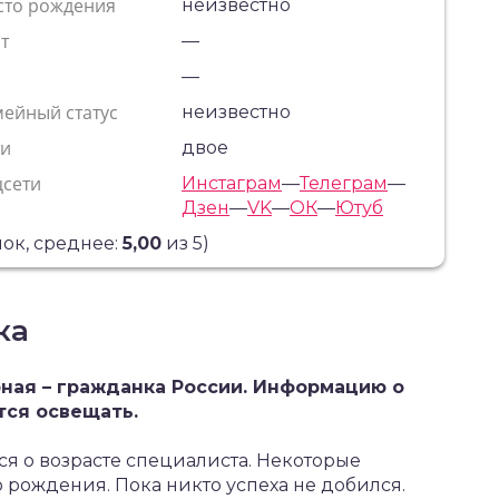
сто рождения
неизвестно
т
—
с
—
ейный статус
неизвестно
ти
двое
цсети
Инстаграм
—
Телеграм
—
Дзен
—
VK
—
ОК
—
Ютуб
ок, среднее:
5,00
из 5)
ка
ная – гражданка России. Информацию о
ся освещать.
я о возрасте специалиста. Некоторые
 рождения. Пока никто успеха не добился.