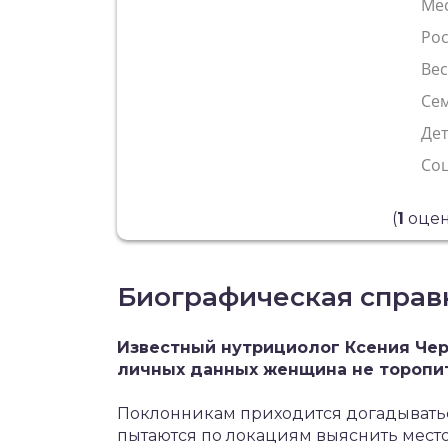
Ме
Рос
Ве
Сем
Де
Со
(
1
оцен
Биографическая справ
Известный нутрициолог Ксения Чер
личных данных женщина не торопит
Поклонникам приходится догадыватьс
пытаются по локациям выяснить место