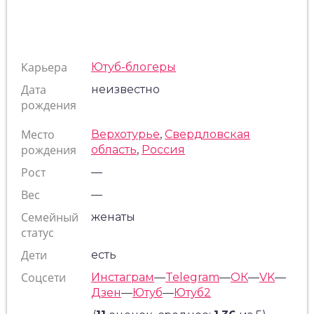
Карьера
Ютуб-блогеры
Дата
неизвестно
рождения
Место
Верхотурье
,
Свердловская
рождения
область
,
Россия
Рост
—
Вес
—
Семейный
женаты
статус
Дети
есть
Соцсети
Инстаграм
—
Telegram
—
ОК
—
VK
—
Дзен
—
Ютуб
—
Ютуб2