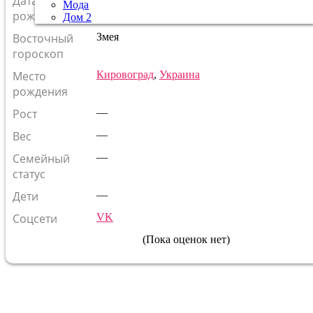
Дата
Мода
Кто родился в этот день?
рождения
Дом 2
Восточный
Змея
гороскоп
Место
Кировоград
,
Украина
рождения
Рост
—
Вес
—
Семейный
—
статус
Дети
—
Соцсети
VK
(Пока оценок нет)