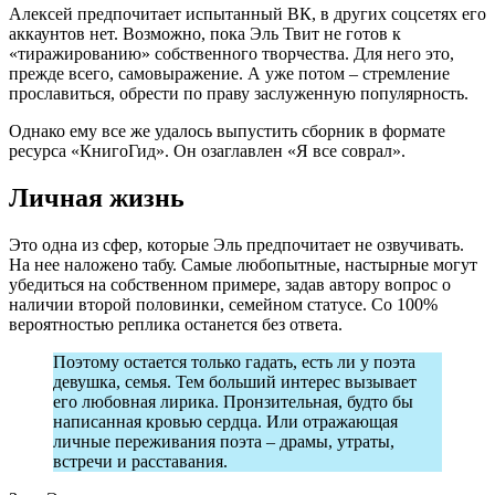
Алексей предпочитает испытанный ВК, в других соцсетях его
аккаунтов нет. Возможно, пока Эль Твит не готов к
«тиражированию» собственного творчества. Для него это,
прежде всего, самовыражение. А уже потом – стремление
прославиться, обрести по праву заслуженную популярность.
Однако ему все же удалось выпустить сборник в формате
ресурса «КнигоГид». Он озаглавлен «Я все соврал».
Личная жизнь
Это одна из сфер, которые Эль предпочитает не озвучивать.
На нее наложено табу. Самые любопытные, настырные могут
убедиться на собственном примере, задав автору вопрос о
наличии второй половинки, семейном статусе. Со 100%
вероятностью реплика останется без ответа.
Поэтому остается только гадать, есть ли у поэта
девушка, семья. Тем больший интерес вызывает
его любовная лирика. Пронзительная, будто бы
написанная кровью сердца. Или отражающая
личные переживания поэта – драмы, утраты,
встречи и расставания.