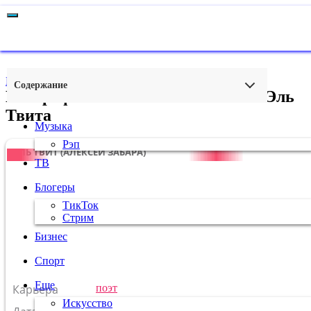
Главная
›
Искусство
Содержание
Биография и личная жизнь поэта Эль
Твита
Музыка
Рэп
ЭЛЬ ТВИТ (АЛЕКСЕЙ ЗАБАРА)
ТВ
Блогеры
ТикТок
Стрим
Бизнес
Спорт
Еще
Карьера
поэт
Искусство
16 ноября
1989
г.
Скорпион